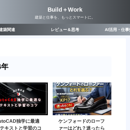
Build＋Work
建築と仕事を、もっとスマートに。
建築関連
レビュー＆思考
AI活用・仕
4年
utoCAD独学に最適
ケンフォードのローフ
テキストと学習のコ
ァーはどれ？迷ったら