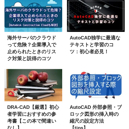
海外サーバのクラウド
AutoCAD独学に最適な
って危険？企業導入で
テキストと学習のコ
止められたときのリス
ツ：初心者必見！
ク対策と説得のコツ
【Autodesk
Construction Cloudも
解説】
DRA-CAD【厳選】初心
AutoCAD 外部参照・ブ
者学習におすすめの参
ロック図形の挿入時の
考書【この本で間違い
縮尺の設定方法
なし】
【tips】