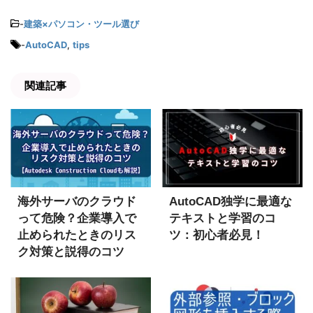
-
建築×パソコン・ツール選び
-
AutoCAD
,
tips
関連記事
海外サーバのクラウド
AutoCAD独学に最適な
って危険？企業導入で
テキストと学習のコ
止められたときのリス
ツ：初心者必見！
ク対策と説得のコツ
【Autodesk
Construction Cloudも
解説】